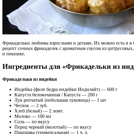
Фрикадельки любимы взрослыми и детьми. Их можно есть и в бу
рецепт сочных фрикаделек с ароматным соусом из цитрусовых,
и пикнике.
Ингредиенты для «Фрикадельки из инде
Фрикадельки из индейки
Индейка (филе бедра индейки Индилайт) — 600 г
Капуста белокочанная / Капустa — 200 г
Лук репчатый (небольшая луковица) — 1 шт
Чеснок — 2 зуб.
Хлеб (белый) — 2 ломт.
Молоко — 100 мл
Соль — по вкусу
Перец черный (молотый) — по вкусу
Приправа (универсальная) — 1 ч. л.