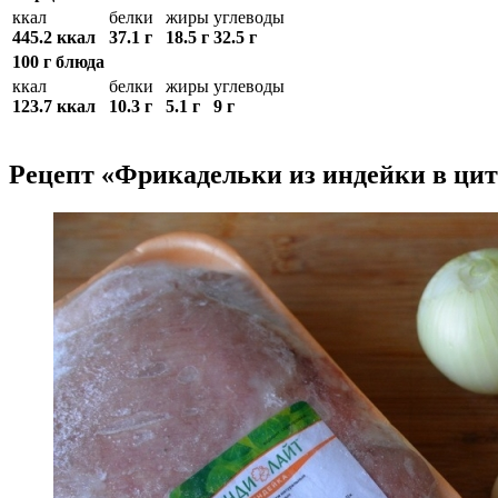
ккал
белки
жиры
углеводы
445.2 ккал
37.1 г
18.5 г
32.5 г
100 г блюда
ккал
белки
жиры
углеводы
123.7 ккал
10.3 г
5.1 г
9 г
Рецепт «Фрикадельки из индейки в цит