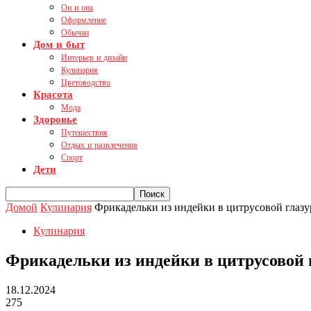
Он и она
Оформление
Обычаи
Дом и быт
Интерьер и дизайн
Кулинария
Цветоводство
Красота
Мода
Здоровье
Путешествия
Отдых и развлечения
Спорт
Дети
Домой
Кулинария
Фрикадельки из индейки в цитрусовой глазу
Кулинария
Фрикадельки из индейки в цитрусовой 
18.12.2024
275