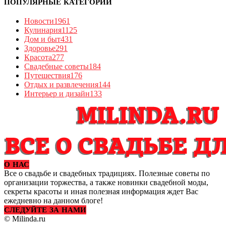
ПОПУЛЯРНЫЕ КАТЕГОРИИ
Новости
1961
Кулинария
1125
Дом и быт
431
Здоровье
291
Красота
277
Свадебные советы
184
Путешествия
176
Отдых и развлечения
144
Интерьер и дизайн
133
О НАС
Все о свадьбе и свадебных традициях. Полезные советы по
организации торжества, а также новинки свадебной моды,
секреты красоты и иная полезная информация ждет Вас
ежедневно на данном блоге!
СЛЕДУЙТЕ ЗА НАМИ
© Milinda.ru