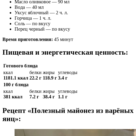
Масло оливковое — 90 мл
Вода — 40 мл
Уксус яблочный — 2 ч. л.
Горчица — 1 ч. л.
Соль — по вкусу
Перец черный — по вкусу
Время приготовления:
45 минут
Пищевая и энергетическая ценность:
Готового блюда
ккал
белки
жиры
углеводы
1181.1 ккал
22.2 г
118.9 г
3.4 г
100 г блюда
ккал
белки
жиры
углеводы
381 ккал
7.2 г
38.4 г
1.1 г
Рецепт «Полезный майонез из варёных
яиц»: