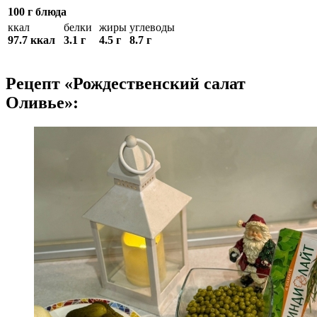
100 г блюда
ккал
белки
жиры
углеводы
97.7 ккал
3.1 г
4.5 г
8.7 г
Рецепт «Рождественский салат
Оливье»: