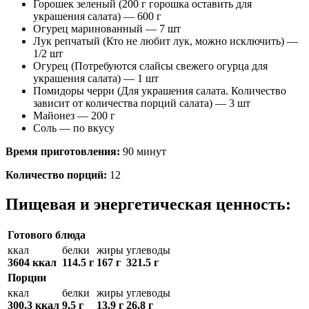
Горошек зеленый (200 г горошка оставить для
украшения салата) — 600 г
Огурец маринованный — 7 шт
Лук репчатый (Кто не любит лук, можно исключить) —
1/2 шт
Огурец (Потребуются слайсы свежего огурца для
украшения салата) — 1 шт
Помидоры черри (Для украшения салата. Количество
зависит от количества порций салата) — 3 шт
Майонез — 200 г
Соль — по вкусу
Время приготовления:
90 минут
Количество порций:
12
Пищевая и энергетическая ценность:
Готового блюда
ккал
белки
жиры
углеводы
3604 ккал
114.5 г
167 г
321.5 г
Порции
ккал
белки
жиры
углеводы
300.3 ккал
9.5 г
13.9 г
26.8 г