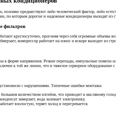
ных кондиционеров
, поломке предшествуют либо человеческий фактор, либо естест
ин, по которым дорогие и надежные кондиционеры выходят из с
ие фильтров
тают круглосуточно, прогоняя через себя огромные объемы возд
бмерзает, компрессор работает на износ и вскоре выходит из стро
а к форме напряжения. Резкие перепады, импульсные помехи ил
ключен к той же линии, что и тяжелое серверное оборудование 
о установили с нарушениями. Типичные ошибки монтажа:
большим количеством изгибов, что приводит к масляному голо
онденсат замерзает, вода заливает электронику.
ботает вхолостую, теряет холод и перегревается.