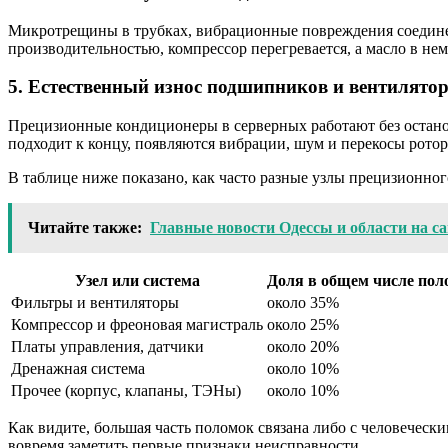
Микротрещины в трубках, вибрационные повреждения соединен
производительностью, компрессор перегревается, а масло в не
5. Естественный износ подшипников и вентилято
Прецизионные кондиционеры в серверных работают без остано
подходит к концу, появляются вибрации, шум и перекосы ротор
В таблице ниже показано, как часто разные узлы прецизионно
Читайте также:
Главные новости Одессы и области на сай
Узел или система
Доля в общем числе пол
Фильтры и вентиляторы
около 35%
Компрессор и фреоновая магистраль
около 25%
Платы управления, датчики
около 20%
Дренажная система
около 10%
Прочее (корпус, клапаны, ТЭНы)
около 10%
Как видите, большая часть поломок связана либо с человеческ
вовремя заметить первые признаки неисправности.