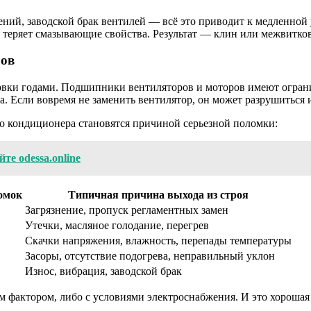
ий, заводской брак вентилей — всё это приводит к медленной 
м теряет смазывающие свойства. Результат — клин или межвитко
ров
вки годами. Подшипники вентиляторов и моторов имеют ограни
а. Если вовремя не заменить вентилятор, он может разрушиться 
го кондиционера становятся причиной серьезной поломки:
те odessa.online
омок
Типичная причина выхода из строя
Загрязнение, пропуск регламентных замен
Утечки, масляное голодание, перегрев
Скачки напряжения, влажность, перепады температуры
Засоры, отсутствие подогрева, неправильный уклон
Износ, вибрация, заводской брак
им фактором, либо с условиями электроснабжения. И это хороша