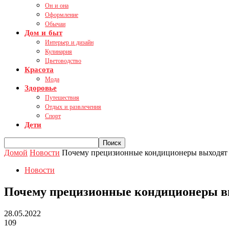
Он и она
Оформление
Обычаи
Дом и быт
Интерьер и дизайн
Кулинария
Цветоводство
Красота
Мода
Здоровье
Путешествия
Отдых и развлечения
Спорт
Дети
Домой
Новости
Почему прецизионные кондиционеры выходят и
Новости
Почему прецизионные кондиционеры вы
28.05.2022
109